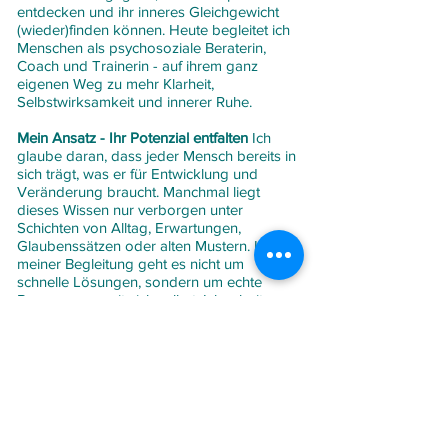
entdecken und ihr inneres Gleichgewicht
(wieder)finden können. Heute begleitet ich
Menschen als psychosoziale Beraterin,
Coach und Trainerin - auf ihrem ganz
eigenen Weg zu mehr Klarheit,
Selbstwirksamkeit und innerer Ruhe.
Mein Ansatz - Ihr Potenzial entfalten
Ich
glaube daran, dass jeder Mensch bereits in
sich trägt, was er für Entwicklung und
Veränderung braucht. Manchmal liegt
dieses Wissen nur verborgen unter
Schichten von Alltag, Erwartungen,
Glaubenssätzen oder alten Mustern. In
meiner Begleitung geht es nicht um
schnelle Lösungen, sondern um echte
Begegnung - mit sich selbst. Ich arbeite
einfühlsam, klar und mit einem feinen
Gespür für das, was zwischen den Zeilen
mitschwingt. Gemeinsam schaffen wir einen
Raum, in dem neue Sichtweisen entstehen
dürfen. Wo Mut wachsen kann,
Entscheidungen reifen und Sie sich mit
ihrer eigenen Kraft (wieder) verbinden.