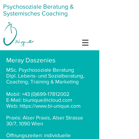
Psychosoziale Beratung &
Systemisches Coaching
Meray Daszenies
MSc. Psychosoziale Beratung
Dipl. Lebens- und Sozialberatung,
Coaching, Training & Marketing
​Mobil:
+43 (0)699-17812002
E-Mail:
biunique@icloud.com
Web:
https://www.bi-unique.com
Praxis: Alser Praxis, Alser Strasse
30/7, 1090 Wien​
Öffnungszeiten: individuelle