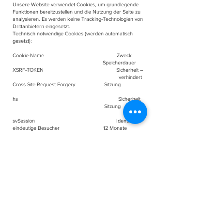
Unsere Website verwendet Cookies, um grundlegende
Funktionen bereitzustellen und die Nutzung der Seite zu
analysieren. Es werden keine Tracking-Technologien von
Drittanbietern eingesetzt.
Technisch notwendige Cookies (werden automatisch
gesetzt):
Cookie-Name Zweck
Speicherdauer
XSRF-TOKEN Sicherheit –
verhindert
Cross-Site-Request-Forgery Sitzung
hs Sicherheit
Sitzung
svSession Identifiziert
eindeutige Besucher 12 Monate
SSR-caching Gibt an, wie
die Seite gerendert wurde wenige Sekunden
bSession
Lastverteilung und Performance 30
Minuten
fedops.logger.sessionId Performance
Monitoring durch Wix unbegrenzt
client-session-bind