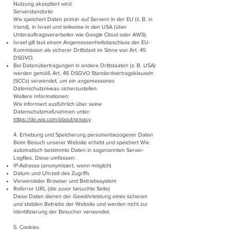
Nutzung akzeptiert wird.
Serverstandorte:
Wix speichert Daten primär auf Servern in der EU (z. B. in
Irland), in Israel und teilweise in den USA (über
Unterauftragsverarbeiter wie Google Cloud oder AWS).
Israel gilt laut einem Angemessenheitsbeschluss der EU-
Kommission als sicherer Drittstaat im Sinne von Art. 45
DSGVO.
Bei Datenübertragungen in andere Drittstaaten (z. B. USA)
werden gemäß Art. 46 DSGVO Standardvertragsklauseln
(SCCs) verwendet, um ein angemessenes
Datenschutzniveau sicherzustellen.
Weitere Informationen:
Wix informiert ausführlich über seine
Datenschutzmaßnahmen unter:
https://de.wix.com/about/privacy
4. Erhebung und Speicherung personenbezogener Daten
Beim Besuch unserer Website erhebt und speichert Wix
automatisch bestimmte Daten in sogenannten Server-
Logfiles. Diese umfassen:
IP-Adresse (anonymisiert, wenn möglich)
Datum und Uhrzeit des Zugriffs
Verwendeter Browser und Betriebssystem
Referrer URL (die zuvor besuchte Seite)
Diese Daten dienen der Gewährleistung eines sicheren
und stabilen Betriebs der Website und werden nicht zur
Identifizierung der Besucher verwendet.
5. Cookies