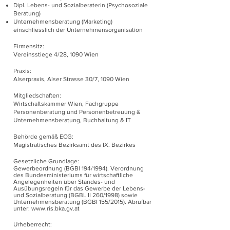
Dipl. Lebens- und Sozialberaterin (Psychosoziale
Beratung)
Unternehmensberatung (Marketing)
einschliesslich der Unternehmensorganisation
Firmensitz:
Vereinsstiege 4/28, 1090 Wien
Praxis:
Alserpraxis, Alser Strasse 30/7, 1090 Wien
Mitgliedschaften:
Wirtschaftskammer Wien, Fachgruppe
Personenberatung und Personenbetreuung &
Unternehmensberatung, Buchhaltung & IT
Behörde gemäß ECG:
Magistratisches Bezirksamt des IX. Bezirkes
Gesetzliche Grundlage:
Gewerbeordnung (BGBl 194/1994). Verordnung
des Bundesministeriums für wirtschaftliche
Angelegenheiten über Standes- und
Ausübungsregeln für das Gewerbe der Lebens-
und Sozialberatung (BGBL II 260/1998) sowie
Unternehmensberatung (BGBI 155/2015). Abrufbar
unter:
www.ris.bka.gv.at
Urheberrecht: