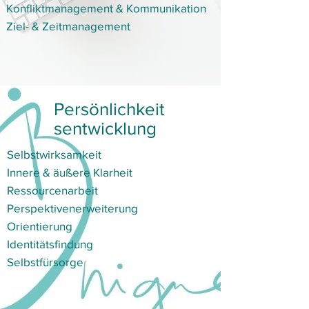
Konfliktmanagement & Kommunikation
Ziel- & Zeitmanagement
Persönlichkeit
sentwicklung
Selbstwirksamkeit
Innere & äußere Klarheit
Ressourcenarbeit
Perspektivenerweiterung
​Orientierung
​Identitätsfindung
​Selbstfürsorge